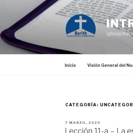
Saltar
al
contenido
INT
Iglesia Nac
Inicio
Visión General del N
CATEGORÍA:
UNCATEGOR
PUBLICADO
7 MARZO, 2020
EL
Lección 11-a – La e