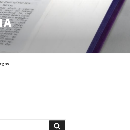
IA
rgas
Buscar