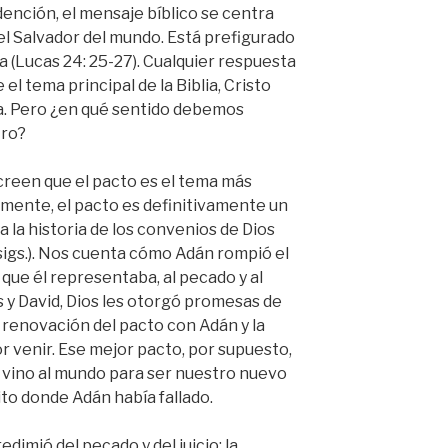
dención, el mensaje bíblico se centra
el Salvador del mundo. Está prefigurado
a (Lucas 24: 25-27). Cualquier respuesta
el tema principal de la Biblia, Cristo
ta. Pero ¿en qué sentido debemos
tro?
creen que el pacto es el tema más
amente, el pacto es definitivamente un
a la historia de los convenios de Dios
 sigs.). Nos cuenta cómo Adán rompió el
 que él representaba, al pecado y al
s y David, Dios les otorgó promesas de
renovación del pacto con Adán y la
 venir. Ese mejor pacto, por supuesto,
l vino al mundo para ser nuestro nuevo
to donde Adán había fallado.
edimió del pecado y del juicio: la