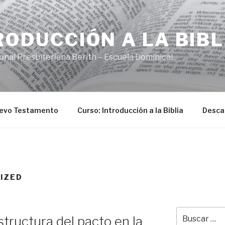
RODUCCIÓN A LA BIBL
ional Presbiteriana Berith – Escuela Dominical
uevo Testamento
Curso: Introducción a la Biblia
Desca
IZED
Buscar
structura del pacto en la
por: