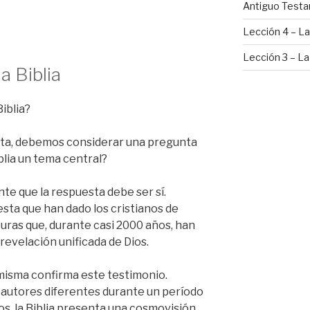
Antiguo Test
Lección 4 – La 
Lección 3 – La 
a Biblia
Biblia?
ta, debemos considerar una pregunta
blia un tema central?
dente que la respuesta debe ser sí.
sta que han dado los cristianos de
lturas que, durante casi 2000 años, han
 revelación unificada de Dios.
 misma confirma este testimonio.
 autores diferentes durante un período
, la Biblia presenta una cosmovisión