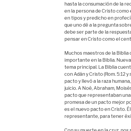
hasta la consumación de la re
en la persona de Cristo como 
en tipos y predicho en profecí
que uno dé a la pregunta sobre 
debe ser parte de la respues
pensar en Cristo como el cen
Muchos maestros de la Biblia 
importante en la Biblia. Nuev
tema principal. La Biblia cuent
con Adán y Cristo (Rom. 5:12 y
pacto y llevó a la raza humana,
juicio. A Noé, Abraham, Moisé
pacto que representaban una 
promesa de un pacto mejor por
es el nuevo pacto en Cristo. É
representante, para tener éxi
Con su muerte en la cruz, nos r